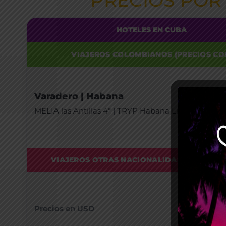
PRECIOS POR
HOTELES EN CUBA
VIAJEROS COLOMBIANOS (PRECIOS CO
Varadero | Habana
MELIA las Antillas 4*
|
TRYP Habana Libre 4*
VIAJEROS OTRAS NACIONALIDADES (PRECIO
Precios en USD