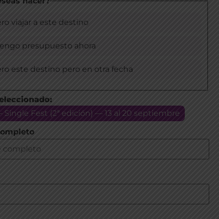
seas hacer?
ro viajar a este destino
tengo presupuesto ahora
ro este destino pero en otra fecha
eleccionado:
 Single Fest (2ª edición) — 13 al 20 septiembre
ompleto