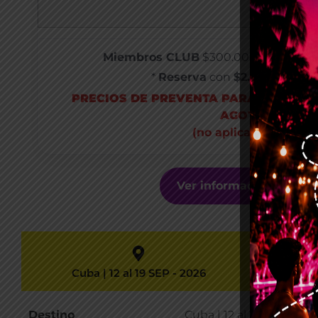
Miembros CLUB
$300.000 COP o U$70 
*
Reserva
con
$2.500.000 (
PRECIOS DE PREVENTA PARA RESERVA
AGOTAR EXIST
(no aplica con otros
Ver información del de
Cuba | 12 al 19 SEP - 2026
Vuelo Aére
Destino
Cuba | 12 al 19 SEP - 20