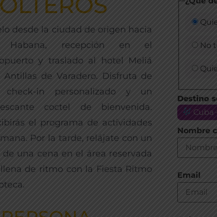
SOLTEROS
¿Qué de
Quie
lo desde la ciudad de origen hacia
 Habana, recepción en el
No 
opuerto y traslado al hotel Meliá
Quie
 Antillas de Varadero. Disfruta de
 check-in personalizado y un
Destino s
frescante coctel de bienvenida.
Cuba –
ibirás el programa de actividades
Nombre c
ana. Por la tarde, relájate con un
do de una cena en el área reservada
llena de ritmo con la Fiesta Ritmo
Email
oteca.