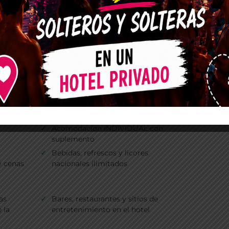
limitados.
Bogotá,
Traslado Aeropuerto – Hotel –
 se
Aeropuerto servicio regular, si
arado,
la llegada es por La Habana el
o
traslado es desde las 9:00 hrs
o en el
1 Noche de alojamiento en el
 4*
hotel TRYP Habana Libre 4*
Acomodación INDIVIDUAL con
suplemento
Bebidas, refrescos y licores
y cenas
nacionales ilimitados
as
Bares, restaurantes y sitios de
 la
entretenimiento en el hotel