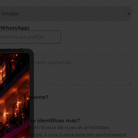
 (WhatsApp)
opcional)
ltero actualmente?
 afirmación te identificas más?
te soltero(a) en busca de nuevas amistades
ltero(a) abierto(a) a una nueva relación sentimental