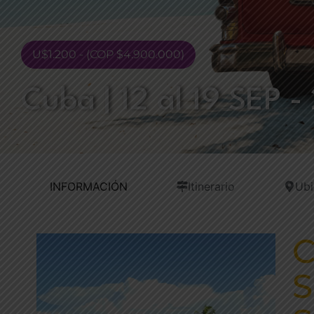
U$1.200 - (COP $4.900.000)
Cuba | 12 al 19 SEP 
INFORMACIÓN
Itinerario
Ubi
C