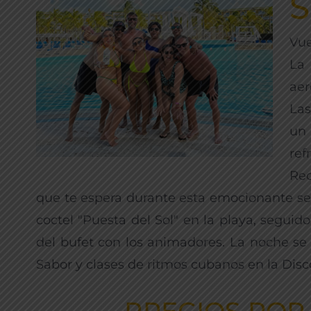
Vue
La
aer
Las
un
re
Rec
que te espera durante esta emocionante sem
coctel "Puesta del Sol" en la playa, segui
del bufet con los animadores. La noche se 
Sabor y clases de ritmos cubanos en la Disc