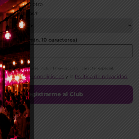
r lo uno y lo otro
on tus gustos?
ontraseña (mín. 10 caracteres)
 menos 10 caracteres, incluir 1 mayúscula y 1 carácter especial.
los
Términos y condiciones
y la
Política de privacidad
.
Registrarme al Club