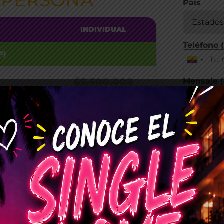
 PERSONA
País
INDIVIDUAL
Teléfono
P)
$5.500.000
Mensaje (
Precio Especial
Preventa
$4.900.000
¿Estás so
S USD)
Sí
No
U$1.280
¿Con cuál
Precio Especial
Felizmen
Preventa
Estoy so