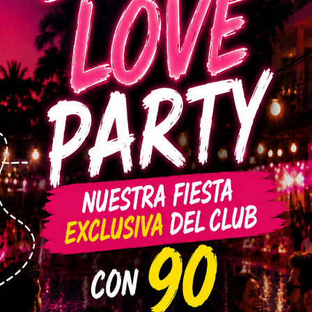
U$1.200
Puede se
¿Cuáles s
USD (Solo para precio full)
COP)
o
U$300 (USD)
Crea tu C
S ANTES DEL 30/OCT O HASTA
ENCIAS
 descuentos)
Debe tener al
Acepto 
stino completa
o
Edad +30
8 Días
26