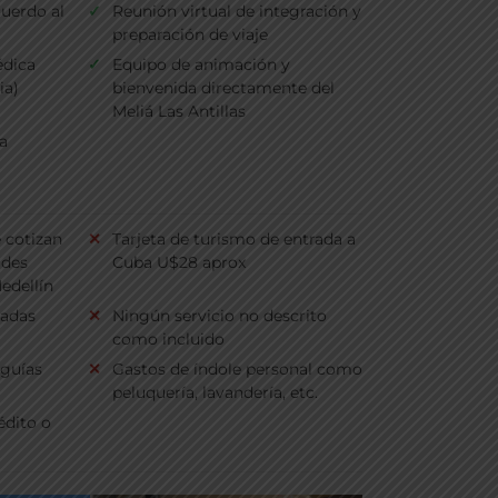
cuerdo al
Reunión virtual de integración y
preparación de viaje
édica
Equipo de animación y
ia)
bienvenida directamente del
Meliá Las Antillas
a
e cotizan
Tarjeta de turismo de entrada a
ades
Cuba U$28 aprox
edellín
ladas
Ningún servicio no descrito
como incluido
 guías
Gastos de índole personal como
peluquería, lavandería, etc.
édito o