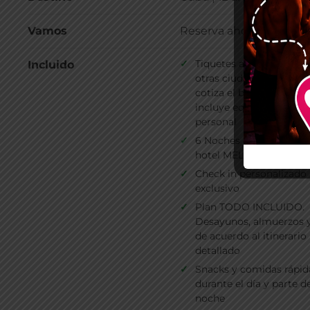
Vamos
Reserva ahora! • Cupos 
Tiquetes aéreos desde 
Incluido
otras ciudades o países
cotiza el boleto por sep
incluye equipaje artícul
personal
6 Noches de alojamient
hotel MELIA Las Antillas
Check in personalizado
exclusivo
Plan TODO INCLUIDO.
Desayunos, almuerzos 
de acuerdo al itinerario
detallado
Snacks y comidas rápid
durante el día y parte de
noche