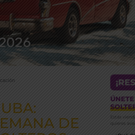
- 2026
cación
¡RE
ÚNETE
UBA:
SOLTE
SEMANA DE
Estás viendo
quieres ava